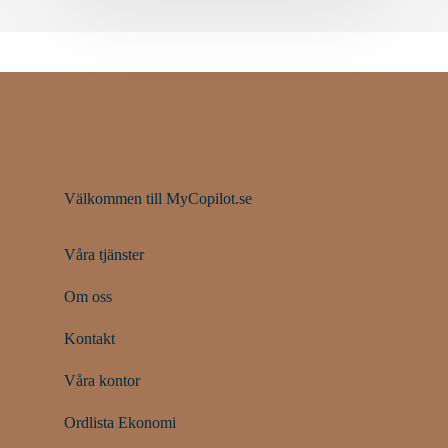
Välkommen till MyCopilot.se
Våra tjänster
Om oss
Kontakt
Våra kontor
Ordlista Ekonomi