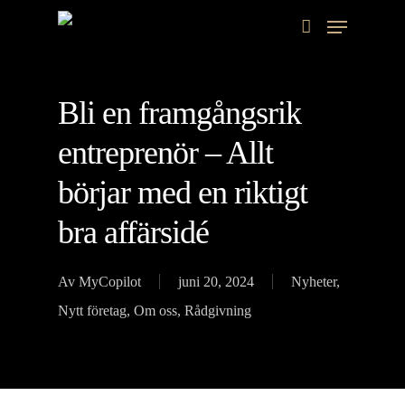
Skip
Menu
account
to
main
content
Bli en framgångsrik
entreprenör – Allt
börjar med en riktigt
bra affärsidé
Av
MyCopilot
juni 20, 2024
Nyheter
,
Nytt företag
,
Om oss
,
Rådgivning