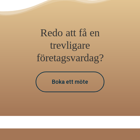
Redo att få en
trevligare
företagsvardag?
Boka ett möte